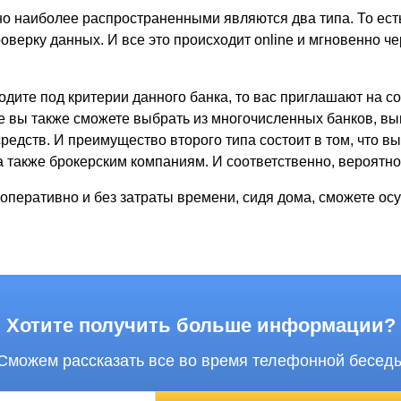
но наиболее распространенными являются два типа. То есть
роверку данных. И все это происходит online и мгновенно че
дите под критерии данного банка, то вас приглашают на со
де вы также сможете выбрать из многочисленных банков, выг
редств. И преимущество второго типа состоит в том, что вы
 а также брокерским компаниям. И соответственно, вероятн
ы оперативно и без затраты времени, сидя дома, сможете ос
Хотите получить больше информации?
Сможем рассказать все во время телефонной бесед