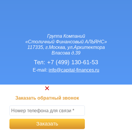
Группа Компаний
«Столичный Финансовый АЛЬЯНС»
117335, г.Москва, ул.Архитектора
Власова д.39
Тел:
+7 (499) 130-61-53
E-mail:
info@capital-finances.ru
Заказать обратный звонок